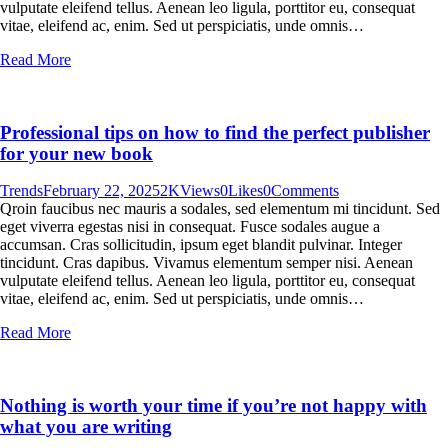
vulputate eleifend tellus. Aenean leo ligula, porttitor eu, consequat
vitae, eleifend ac, enim. Sed ut perspiciatis, unde omnis…
Read More
Professional tips on how to find the perfect publisher
for your new book
Trends
February 22, 2025
2K
Views
0
Likes
0
Comments
Qroin faucibus nec mauris a sodales, sed elementum mi tincidunt. Sed
eget viverra egestas nisi in consequat. Fusce sodales augue a
accumsan. Cras sollicitudin, ipsum eget blandit pulvinar. Integer
tincidunt. Cras dapibus. Vivamus elementum semper nisi. Aenean
vulputate eleifend tellus. Aenean leo ligula, porttitor eu, consequat
vitae, eleifend ac, enim. Sed ut perspiciatis, unde omnis…
Read More
Nothing is worth your time if you’re not happy with
what you are writing