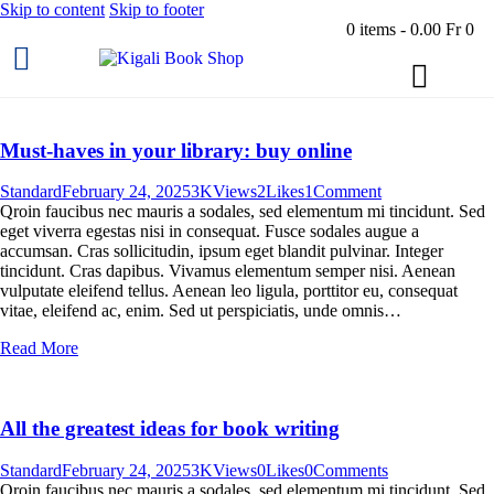
Skip to content
Skip to footer
0 items
-
0.00 Fr
0
Must-haves in your library: buy online
Standard
February 24, 2025
3K
Views
2
Likes
1
Comment
Qroin faucibus nec mauris a sodales, sed elementum mi tincidunt. Sed
eget viverra egestas nisi in consequat. Fusce sodales augue a
accumsan. Cras sollicitudin, ipsum eget blandit pulvinar. Integer
tincidunt. Cras dapibus. Vivamus elementum semper nisi. Aenean
vulputate eleifend tellus. Aenean leo ligula, porttitor eu, consequat
vitae, eleifend ac, enim. Sed ut perspiciatis, unde omnis…
Read More
All the greatest ideas for book writing
Standard
February 24, 2025
3K
Views
0
Likes
0
Comments
Qroin faucibus nec mauris a sodales, sed elementum mi tincidunt. Sed