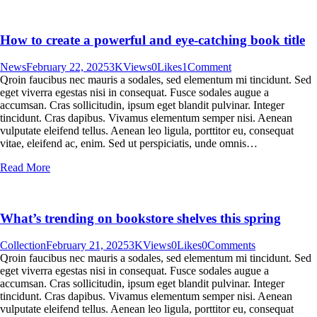
How to create a powerful and eye-catching book title
News
February 22, 2025
3K
Views
0
Likes
1
Comment
Qroin faucibus nec mauris a sodales, sed elementum mi tincidunt. Sed
eget viverra egestas nisi in consequat. Fusce sodales augue a
accumsan. Cras sollicitudin, ipsum eget blandit pulvinar. Integer
tincidunt. Cras dapibus. Vivamus elementum semper nisi. Aenean
vulputate eleifend tellus. Aenean leo ligula, porttitor eu, consequat
vitae, eleifend ac, enim. Sed ut perspiciatis, unde omnis…
Read More
What’s trending on bookstore shelves this spring
Collection
February 21, 2025
3K
Views
0
Likes
0
Comments
Qroin faucibus nec mauris a sodales, sed elementum mi tincidunt. Sed
eget viverra egestas nisi in consequat. Fusce sodales augue a
accumsan. Cras sollicitudin, ipsum eget blandit pulvinar. Integer
tincidunt. Cras dapibus. Vivamus elementum semper nisi. Aenean
vulputate eleifend tellus. Aenean leo ligula, porttitor eu, consequat