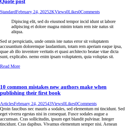
Quote post
Standard
February 24, 2025
2K
Views
0
Likes
0
Comments
Dipiscing elit, sed do eiusmod tempor incid idunt ut labore
adipiscing et dolore magna minim totam rem iste natus sit
aliqua.
Sed ut perspiciatis, unde omnis iste natus error sit voluptatem
accusantium doloremque laudantium, totam rem aperiam eaque ipsa,
quae ab illo inventore veritatis et quasi architecto beatae vitae dicta
sunt, explicabo. nemo enim ipsam voluptatem, quia voluptas sit.
Read More
10 common mistakes new authors make when
publishing their first book
Articles
February 24, 2025
43
Views
0
Likes
0
Comments
Qroin faucibus nec mauris a sodales, sed elementum mi tincidunt. Sed
eget viverra egestas nisi in consequat. Fusce sodales augue a
accumsan. Cras sollicitudin, ipsum eget blandit pulvinar. Integer
tincidunt. Cras dapibus. Vivamus elementum semper nisi. Aenean