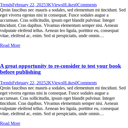
Trends
February 22, 2025
3K
Views
0
Likes
0
Comments
Qroin faucibus nec mauris a sodales, sed elementum mi tincidunt. Sed
eget viverra egestas nisi in consequat. Fusce sodales augue a
accumsan. Cras sollicitudin, ipsum eget blandit pulvinar. Integer
tincidunt. Cras dapibus. Vivamus elementum semper nisi. Aenean
vulputate eleifend tellus. Aenean leo ligula, porttitor eu, consequat
vitae, eleifend ac, enim. Sed ut perspiciatis, unde omnis…
Read More
A great opportunity to re-consider to test your book
before publishing
Trends
February 22, 2025
2K
Views
0
Likes
0
Comments
Qroin faucibus nec mauris a sodales, sed elementum mi tincidunt. Sed
eget viverra egestas nisi in consequat. Fusce sodales augue a
accumsan. Cras sollicitudin, ipsum eget blandit pulvinar. Integer
tincidunt. Cras dapibus. Vivamus elementum semper nisi. Aenean
vulputate eleifend tellus. Aenean leo ligula, porttitor eu, consequat
vitae, eleifend ac, enim. Sed ut perspiciatis, unde omnis…
Read More